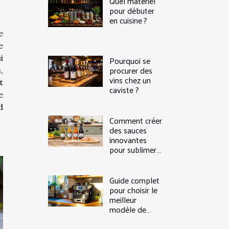
Quel matériel
pour débuter
en cuisine ?
e
e
i
Pourquoi se
procurer des
,
vins chez un
t
caviste ?
e
d
Comment créer
des sauces
innovantes
pour sublimer
le saumon
fumé ?
Guide complet
pour choisir le
meilleur
modèle de
machine à café
à grain