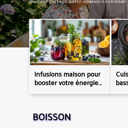
moment partagé. Entre ambiance conviviale, 
commodités, chaque détail compte pour une 
Découvrez dans la suite de cet article tous le
essentiels pour dénicher le lieu parfait et t
en un souvenir mémorable. Choisir une ambi
L’atmosphère générale d’un établissement in
réussite d’un brunch familial ou entre amis.
agréable, il s’avère recommandé de privilégie
l’ambiance conviviale favorise les échanges et
revêt ici une dimension majeure : un niveau 
évite...
Infusions maison pour
Cuis
booster votre énergie
bas
découvrez les
secr
meilleures recettes et
via
leurs bienfaits
SEO
BOISSON