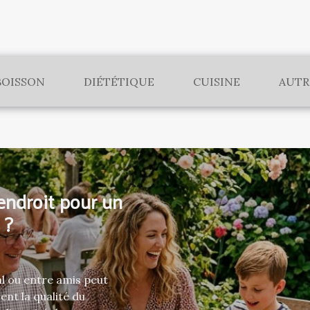
BOISSON
DIÉTÉTIQUE
CUISINE
AUTR
endroit pour un
 ?
al ou entre amis peut
nt la qualité du