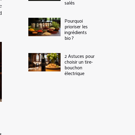
salés
e
d
Pourquoi
prioriser les
ingrédients
bio ?
2 Astuces pour
choisir un tire-
bouchon
électrique
t