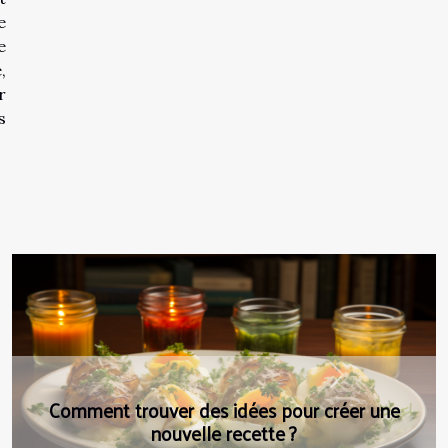
e
e
,
r
s
Next
Comment avoir des épices pour votre cuisine ?