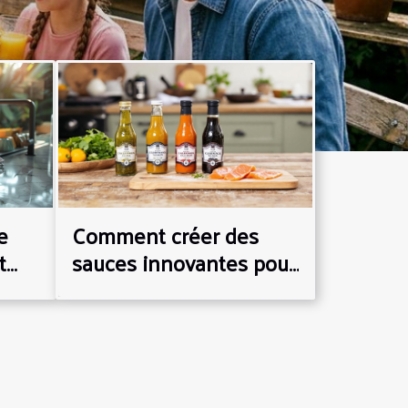
e
Comment créer des
t
sauces innovantes pour
e
sublimer le saumon
fumé ?