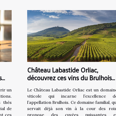
Château Labastide Orliac,
s
découvrez ces vins du Brulhois
dans le sud-ouest !
rir un
Le Château Labastide Orliac est un domain
tions.
viticole qui incarne l’excellence d
s thés
l’appellation Brulhois. Ce domaine familial, qu
ial de
servait déjà son vin à la cour des rois
nt ces
propose des cuvées puissantes e