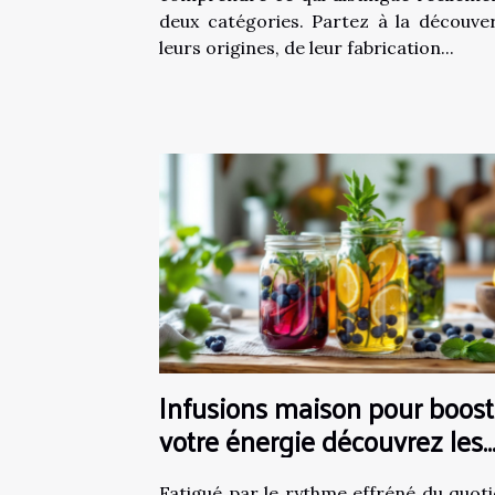
deux catégories. Partez à la découve
leurs origines, de leur fabrication...
Infusions maison pour boost
votre énergie découvrez les
meilleures recettes et leurs
Fatigué par le rythme effréné du quoti