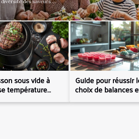
diversité des saveurs et
expérience réussie.
s critères et astuces
ransformer votre brunch
ance adaptée
fluence directement la
 Pour garantir un moment
r un lieu chaleureux, où
 la détente. L’acoustique
sonore bien maîtrisé
son sous vide à
Guide pour réussir l
se température
choix de balances e
ets pour des
moules en pâtisseri
ndes tendres et un
 performant