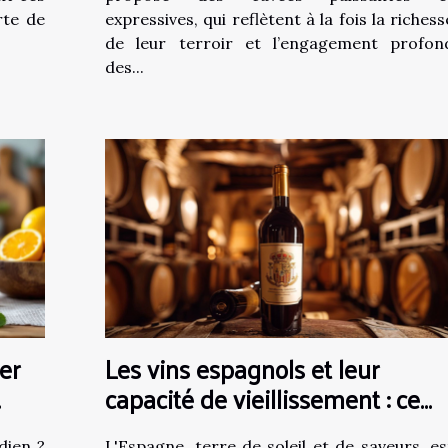
rte de
expressives, qui reflètent à la fois la richess
de leur terroir et l’engagement profon
des...
er
Les vins espagnols et leur
capacité de vieillissement : ce
qu'il faut savoir
dien ?
L'Espagne, terre de soleil et de saveurs, es