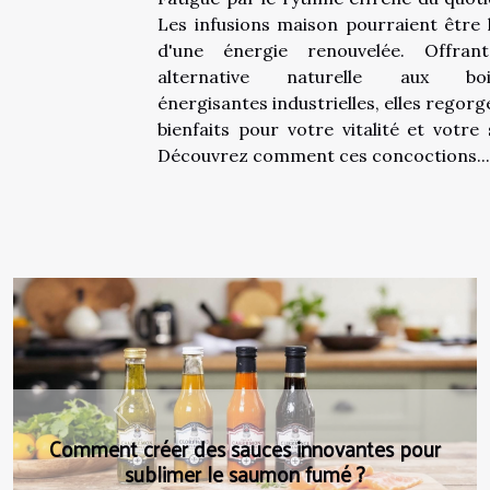
bienfaits
Les infusions maison pourraient être l
d'une énergie renouvelée. Offran
alternative naturelle aux boi
énergisantes industrielles, elles regorg
bienfaits pour votre vitalité et votre 
Découvrez comment ces concoctions...
Previous
Principes d'hygiène personnelle et
opérationnelle : bonnes pratiques dans les
opérations de restauration