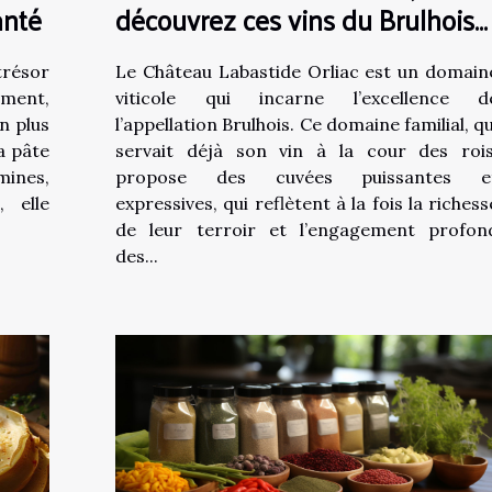
anté
découvrez ces vins du Brulhois
dans le sud-ouest !
trésor
Le Château Labastide Orliac est un domain
iment,
viticole qui incarne l’excellence d
n plus
l’appellation Brulhois. Ce domaine familial, qu
a pâte
servait déjà son vin à la cour des rois
mines,
propose des cuvées puissantes e
, elle
expressives, qui reflètent à la fois la richess
de leur terroir et l’engagement profon
des...