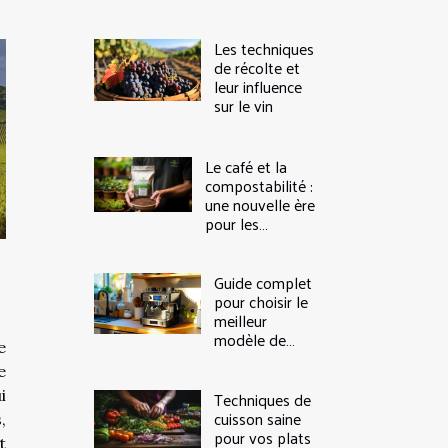
Les techniques
de récolte et
leur influence
sur le vin
Le café et la
compostabilité :
une nouvelle ère
pour les
consommateurs
responsables
Guide complet
pour choisir le
meilleur
modèle de
e
machine à café
e
à grain
i
Techniques de
cuisson saine
,
pour vos plats
t