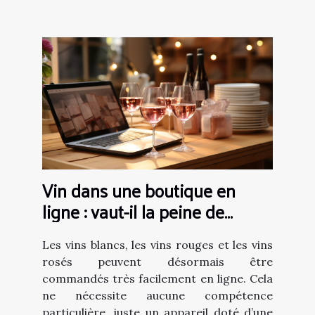
Vin dans une boutique en
ligne : vaut-il la peine de
commander du vin en ligne ?
Les vins blancs, les vins rouges et les vins
rosés peuvent désormais être
commandés très facilement en ligne. Cela
ne nécessite aucune compétence
particulière, juste un appareil doté d’une